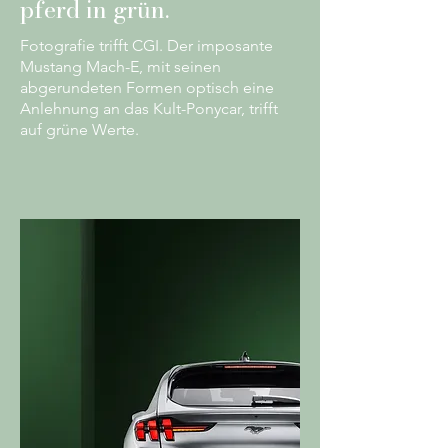
pferd in grün.
Fotografie trifft CGI. Der imposante
Mustang Mach-E, mit seinen
abgerundeten Formen optisch eine
Anlehnung an das Kult-Ponycar, trifft
auf grüne Werte.