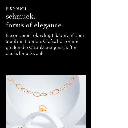
PRODUCT.
schmuck.
forms of elegance.
Besonderer Fokus liegt dabei auf dem
Spiel mit Formen. Grafische Formen
greifen die Charaktereigenschaften
des Schmucks auf.