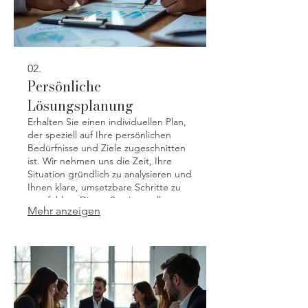
02.
Persönliche
Lösungsplanung
Erhalten Sie einen individuellen Plan,
der speziell auf Ihre persönlichen
Bedürfnisse und Ziele zugeschnitten
ist. Wir nehmen uns die Zeit, Ihre
Situation gründlich zu analysieren und
Ihnen klare, umsetzbare Schritte zu
empfehlen. Dieser Service stellt
Mehr anzeigen
sicher, dass Sie den richtigen Weg
finden, um Ihre Herausforderungen
zu meistern und Ihre Ziele zu
erreichen.