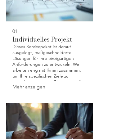
01.
Individuelles Projekt
Dieses Servicepaket ist darauf
ausgelegt, maßgeschneiderte
Lösungen für Ihre einzigartigen
Anforderungen zu entwickeln. Wir
arbeiten eng mit Ihnen zusammen,
um Ihre spezifischen Ziele zu
verstehen und einen Plan zu erstellen,
Mehr anzeigen
der perfekt auf Ihre Bedürfnisse
zugeschnitten ist. Von der ersten
Idee bis zur finalen Umsetzung
erhalten Sie eine Lösung, die genau
auf Sie zugeschnitten ist.