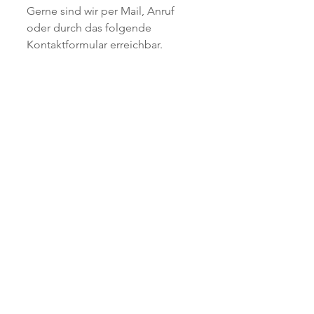
Gerne sind wir per Mail, Anruf
oder durch das folgende
Kontaktformular erreichbar.
Tel:
+49 (0) 15259183632
|
E-
Mail:
laraundluis-
fotografie@web.de
Namen eingeben
E-Mail-Adresse eingeben
Betreff eingeben
Nachricht hier eingeben