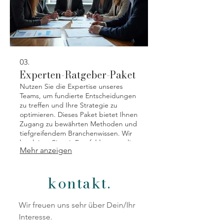
03.
Experten-Ratgeber-Paket
Nutzen Sie die Expertise unseres
Teams, um fundierte Entscheidungen
zu treffen und Ihre Strategie zu
optimieren. Dieses Paket bietet Ihnen
Zugang zu bewährten Methoden und
tiefgreifendem Branchenwissen. Wir
begleiten Sie mit Empfehlungen, die
Mehr anzeigen
darauf abzielen, Ihre Effizienz zu
steigern und Ihre Ergebnisse zu
maximieren.
kontakt.
Wir freuen uns sehr über Dein/Ihr
Interesse.